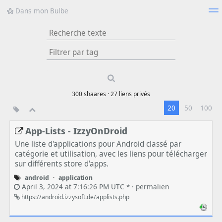
Dans mon Bulbe
Nuage de tags
Mur d'images
Quotidien
Flux RSS
Type 1 or more
characters for
results.
300
shaares ·
27
liens privés
20
50
100
App-Lists - IzzyOnDroid
Une liste d'applications pour Android classé par
catégorie et utilisation, avec les liens pour télécharger
sur différents store d'apps.
android
·
application
April 3, 2024 at 7:16:26 PM UTC * ·
permalien
https://android.izzysoft.de/applists.php