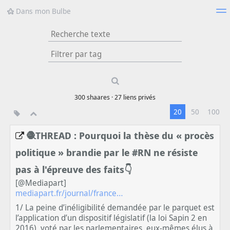
Dans mon Bulbe
Nuage de tags
Mur d'images
Quotidien
Flux RSS
Type 1 or more
characters for
results.
300
shaares ·
27
liens privés
20
50
100
🧶THREAD : Pourquoi la thèse du « procès
politique » brandie par le #RN ne résiste
pas à l'épreuve des faits👇
[@Mediapart]
mediapart.fr/journal/france…
1/ La peine d’inéligibilité demandée par le parquet est
l’application d’un dispositif législatif (la loi Sapin 2 en
2016), voté par les parlementaires, eux-mêmes élus à