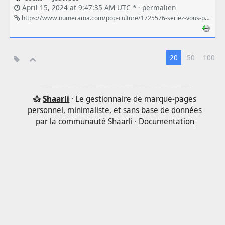
April 15, 2024 at 9:47:35 AM UTC * ·
permalien
https://www.numerama.com/pop-culture/1725576-seriez-vous-pret-a-donner-un-pourboire-pour-un-jeu-qui-vous-a-grandement-plu.html
20
50
100
Shaarli
· Le gestionnaire de marque-pages
personnel, minimaliste, et sans base de données
par la communauté Shaarli ·
Documentation