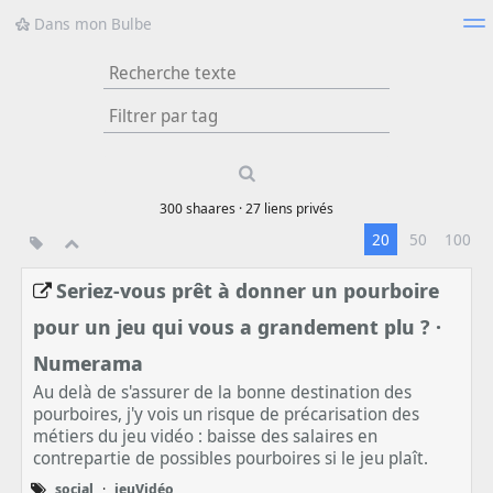
Dans mon Bulbe
Nuage de tags
Mur d'images
Quotidien
Flux RSS
Type 1 or more
characters for
results.
300
shaares ·
27
liens privés
20
50
100
Seriez-vous prêt à donner un pourboire
pour un jeu qui vous a grandement plu ? ·
Numerama
Au delà de s'assurer de la bonne destination des
pourboires, j'y vois un risque de précarisation des
métiers du jeu vidéo : baisse des salaires en
contrepartie de possibles pourboires si le jeu plaît.
social
·
jeuVidéo