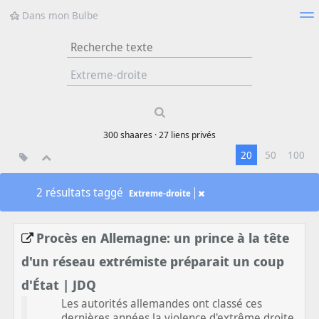
Dans mon Bulbe
Nuage de tags
Mur d'images
Quotidien
Flux RSS
Type 1 or more
characters for
results.
300
shaares ·
27
liens privés
20
50
100
2 résultats taggé
Extreme-droite
Procès en Allemagne: un prince à la tête
d'un réseau extrémiste préparait un coup
d'État | JDQ
Les autorités allemandes ont classé ces
dernières années la violence d'extrême droite