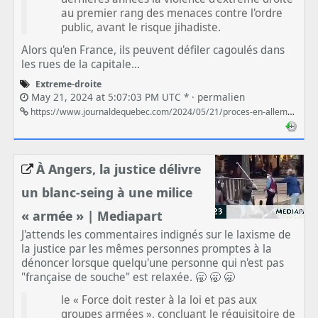
au premier rang des menaces contre l'ordre
public, avant le risque jihadiste.
Alors qu'en France, ils peuvent défiler cagoulés dans
les rues de la capitale...
Extreme-droite
May 21, 2024 at 5:07:03 PM UTC * ·
permalien
https://www.journaldequebec.com/2024/05/21/proces-en-allemagne-un-prince-a-la-tete-dun-reseau-extremiste-preparait-un-coup-detat
À Angers, la justice délivre
un blanc-seing à une milice
« armée » | Mediapart
J'attends les commentaires indignés sur le laxisme de
la justice par les mêmes personnes promptes à la
dénoncer lorsque quelqu'une personne qui n'est pas
"française de souche" est relaxée. 🥱 🥱 🥱
le « Force doit rester à la loi et pas aux
groupes armées », concluant le réquisitoire de